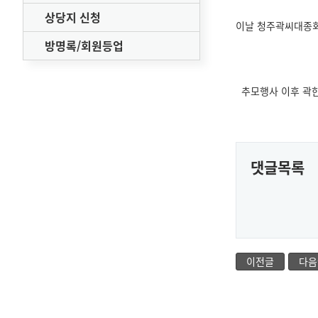
상당지 신청
이날 청주곽씨대종회
방명록/회원등업
추모행사 이후 곽한
댓글목록
이전글
다음