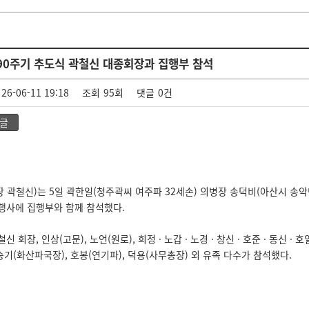
90주기 추도식 곽철신 대종회장과 집행부 참석
26-06-11 19:18
조회
95회
댓글
0건
글
 곽철신)는 5일 곽한일(청주곽씨 여주파 32세손) 의병장 송덕비(아산시 송악
행사에 집행부와 함께 참석했다.
회장, 인상(고문), 노언(원로), 희정 · 노갑 · 노경 · 창신 · 호준 · 동신 · 호일
승기(화산파국장), 호봉(연기파), 덕용(사무총장) 외 유족 다수가 참석했다.