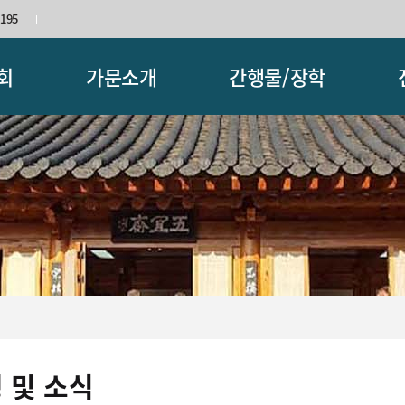
195
 회
가문소개
간행물/장학
 및 소식