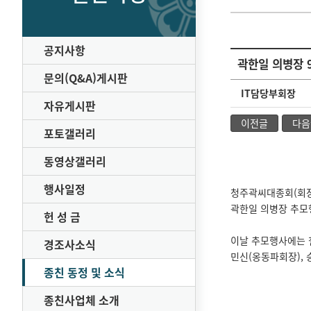
공지사항
곽한일 의병장 
문의(Q&A)게시판
IT담당부회장
자유게시판
이전글
다음
포토갤러리
동영상갤러리
행사일정
청주곽씨대종회(회장
곽한일 의병장 추모
헌 성 금
이날 추모행사에는 철신 
경조사소식
민신(옹동파회장), 
종친 동정 및 소식
종친사업체 소개