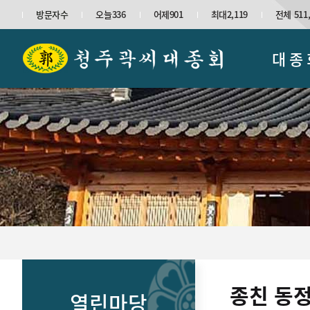
방문자수
오늘336
어제901
최대2,119
전체 511,
대 종
종친 동정
열린마당