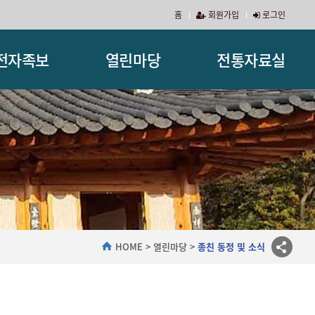
홈
회원가입
로그인
전자족보
열린마당
전통자료실
HOME
열린마당
종친 동정 및 소식